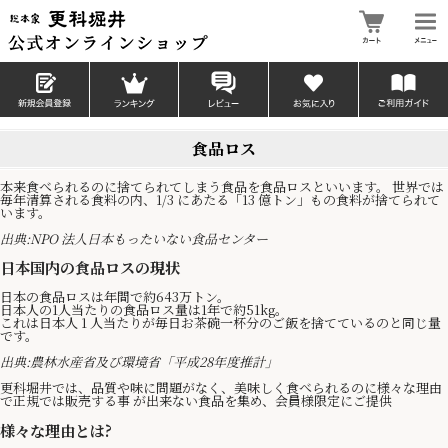
食品ロス
本来食べられるのに捨てられてしまう食品を食品ロスといいます。 世界では
毎年清算される食料の内、1/3 にあたる「13 億トン」もの食料が捨てられて
います。
出典:NPO 法人日本もったいない食品センター
日本国内の食品ロスの現状
日本の食品ロスは年間で約643万トン。
日本人の1人当たりの食品ロス量は1年で約51kg。
これは日本人 1 人当たりが毎日お茶碗一杯分のご飯を捨てているのと同じ量
です。
出典:農林水産省及び環境省「平成28年度推計」
更科堀井では、品質や味に問題がなく、美味しく食べられるのに様々な理由
で正規では販売する事 が出来ない食品を集め、会員様限定にご提供
様々な理由とは?