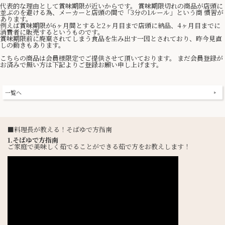
代表的な理由として賞味期限が近いからです。 賞味期限切れの商品が店頭に
並ぶのを避ける為、メーカーと店頭の間で「3分の1ルール」という商 慣習が
あります。
例えば賞味期限が6ヶ月間とすると2ヶ月目まで店頭に納品、4ヶ月目までに
消費者に販売するというものです。
賞味期限前に廃棄されてしまう食品を生み出す一因とされており、昨今見直
しの動きもあります。
こちらの商品は会員様限定でご提供させて頂いております。 まだ会員登録が
お済みで無い方は下記よりご登録お願い申し上げます。
一覧へ
■料理長が教える！そばゆで方指南
1.そばゆで方指南
ご家庭で美味しく茹でることができる茹で方をお教えします！