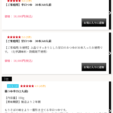
5.0 (3件)
【ご家庭用】辛口つゆ 30本/60人前
価格： 18,000円(税込)
5.0 (5件)
【ご家庭用】甘口つゆ 30本/60人前
【ご家庭用/お徳用】上品ですっきりとした甘口のおつゆが30本入ったお徳用で
す。（化学調味料・防腐剤不使用）
価格： 18,000円(税込)
7位
PICK UP
4.9 (45件)
瓶つゆ辛口(2人前)
【内容量】150g
【賞味期限】製造より２年間
もりそばの味をより一層引き立てる辛口つゆです。