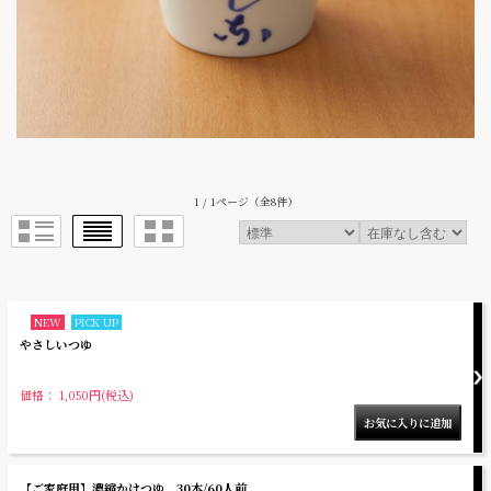
1 / 1ページ
（全8件）
NEW
PICK UP
やさしいつゆ
価格： 1,050円(税込)
【ご家庭用】濃縮かけつゆ 30本/60人前