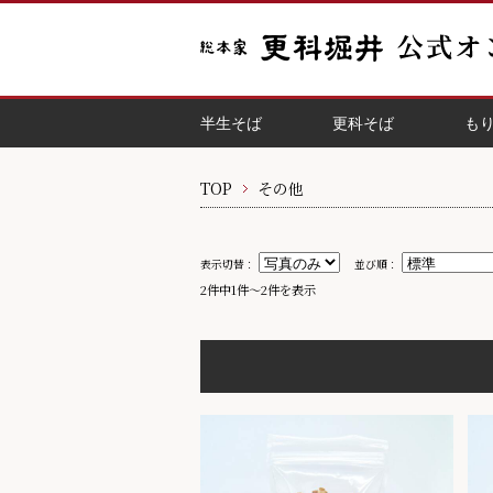
半生そば
更科そば
も
TOP
その他
表示切替：
並び順：
2件中1件～2件を表示