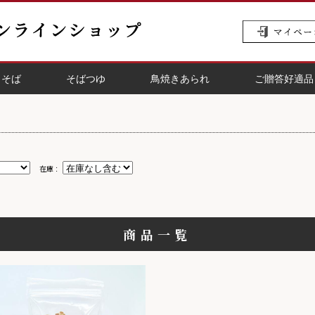
りそば
そばつゆ
鳥焼きあられ
ご贈答好適品
在庫：
商品一覧