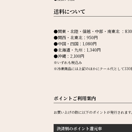
送料について
●関東・北陸・信越・中部・南東北 ：83
●関西・北東北：950円
●中国・四国：1,080円
●北海道・九州：1,340円
●沖縄：2,100円
※いずれも税込み
※冷凍商品には上記のほかにクール代として330
ポイントご利用案内
お買い上げの際に以下のポイントが発行されます
決済別のポイント還元率