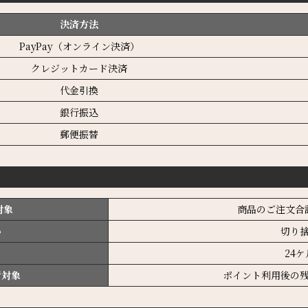
決済方法
PayPay（オンライン決済）
クレジットカード決済
代金引換
銀行振込
郵便振替
対象
商品のご注文合
い
切り
24ケ
行対象
ポイント利用後の