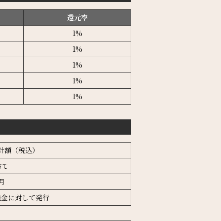
還元率
1%
1%
1%
1%
1%
計額（税込）
捨て
月
残金に対して発行