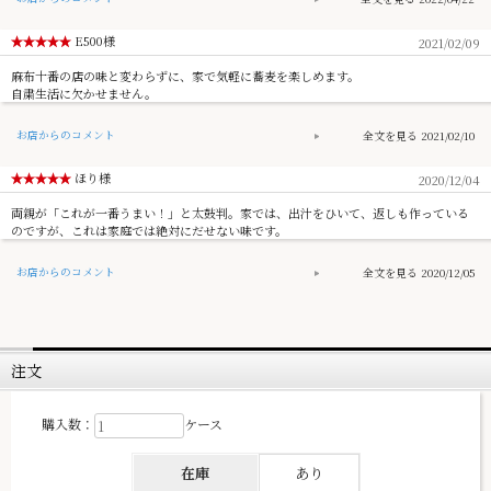
E500様
2021/02/09
麻布十番の店の味と変わらずに、家で気軽に蕎麦を楽しめます。
自粛生活に欠かせません。
お店からのコメント
2021/02/10
ほり様
2020/12/04
両親が「これが一番うまい！」と太鼓判。家では、出汁をひいて、返しも作っている
のですが、これは家庭では絶対にだせない味です。
お店からのコメント
2020/12/05
注文
購入数：
ケース
在庫
あり