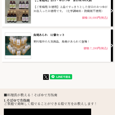
【ご家庭用】甘口・辛口つゆ 各15本/60人前
【ご家庭用/お徳用】上品ですっきりとした甘口のおつゆが
30缶入ったお徳用です。（化学調味料・防腐剤不使用）
価格:18,000円(税込)
鳥焼あられ 12個セット
更科堀井の人気商品、鳥焼があられで登場！
価格:7,200円(税込)
■料理長が教える！そばゆで方指南
1.そばゆで方指南
ご家庭で美味しく茹でることができる茹で方をお教えします！