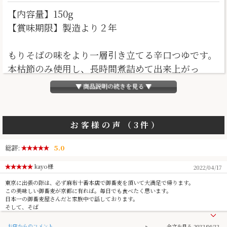
【内容量】150g
【賞味期限】製造より２年
もりそばの味をより一層引き立てる辛口つゆです。
本枯節のみ使用し、長時間煮詰めて出来上がっ
た”こく”のある出汁に本醸造醤油を3週間以上寝か
▼ 商品説明の続きを見る ▼
せた煮返しを合わせてつくりました。
本格的な江戸前つゆです。瓶は保存性が高いため、
お客様の声（3件）
化学調味料・防腐剤不使用です。素材の美味しさと
総評:
5.0
最大限に活かしています。
kayo様
2022/04/17
薄めずにストレートでお使いください
東京に出張の際は、必ず麻布十番本店で御蕎麦を頂いて大満足で帰ります。
そばつゆとしてだけでなく、煮もの等にもご使用い
この美味しい御蕎麦が京都に有れば。毎日でも食べたく思います。
日本一の御蕎麦屋さんだと家族中で話しております。
ただけます。
そして、そば
お店からのコメント
2022/04/22